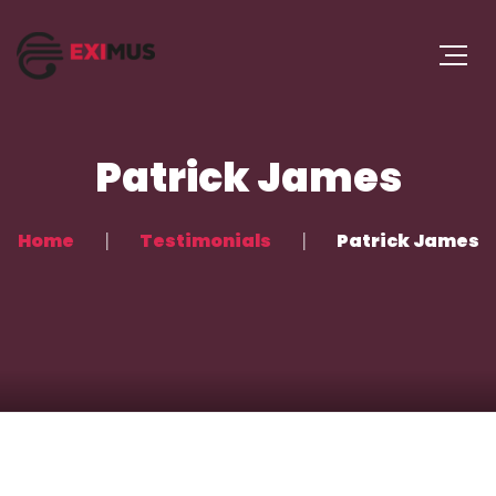
Patrick James
Home
Testimonials
Patrick James