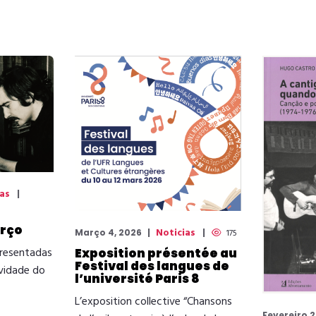
ias
arço
Noticias
Março 4, 2026
175
presentadas
Exposition présentée au
Festival des langues de
ividade do
l’université Paris 8
L’exposition collective “Chansons
Fevereiro 2