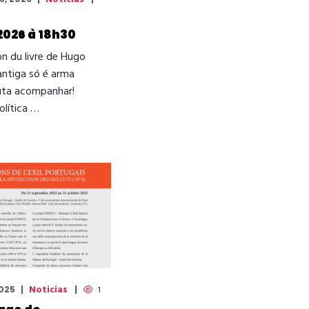
 2026 à 18h30
on du livre de Hugo
antiga só é arma
uta acompanhar!
olítica …
Noticias
2025
1