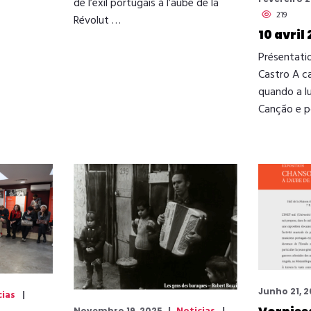
de l’exil portugais à l’aube de la
219
Révolut …
10 avril
Présentati
Castro A c
quando a l
Canção e p
Junho 21, 
cias
Novembro 19, 2025