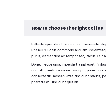
How to choose the right coffee
Pellentesque blandit arcu eu orci venenatis ali
Phasellus luctus commodo aliquam. Pellentesque
purus, elementum ac tempor sed, facilisis sit a
Donec neque urna, imperdiet a nisl eget, finibus
convallis, metus a aliquet suscipit, purus nunc 
consectetur. Aenean vitae tincidunt mauris, pell
pharetra at, tincidunt quis nisi.