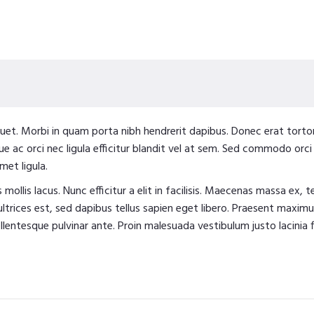
quet. Morbi in quam porta nibh hendrerit dapibus. Donec erat tortor,
 ac orci nec ligula efficitur blandit vel at sem. Sed commodo orci 
met ligula.
 mollis lacus. Nunc efficitur a elit in facilisis. Maecenas massa ex, 
ultrices est, sed dapibus tellus sapien eget libero. Praesent maximu
entesque pulvinar ante. Proin malesuada vestibulum justo lacinia fin