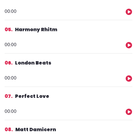
Reprodutor
00:00
de
áudio
05
Harmony Rhitm
Reprodutor
00:00
de
áudio
06
London Beats
Reprodutor
00:00
de
áudio
07
Perfect Love
Reprodutor
00:00
de
áudio
08
Matt Damicern