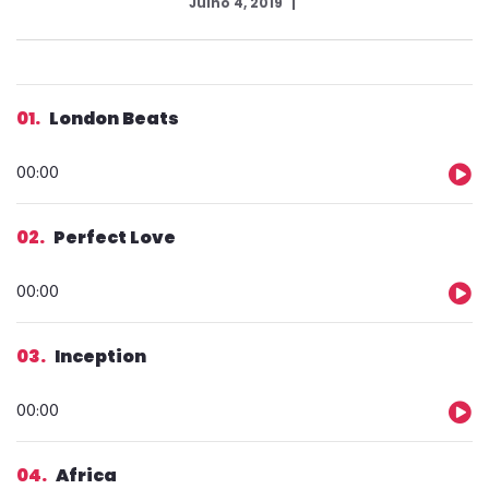
Julho 4, 2019
01
London Beats
Reprodutor
00:00
de
áudio
02
Perfect Love
Reprodutor
00:00
de
áudio
03
Inception
Reprodutor
00:00
de
áudio
04
Africa