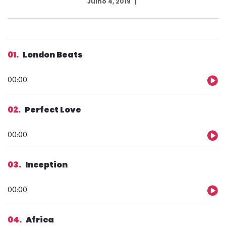
Julho 4, 2019
01
London Beats
Reprodutor
00:00
de
áudio
02
Perfect Love
Reprodutor
00:00
de
áudio
03
Inception
Reprodutor
00:00
de
áudio
04
Africa