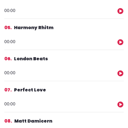
Reprodutor
00:00
de
áudio
05
Harmony Rhitm
Reprodutor
00:00
de
áudio
06
London Beats
Reprodutor
00:00
de
áudio
07
Perfect Love
Reprodutor
00:00
de
áudio
08
Matt Damicern