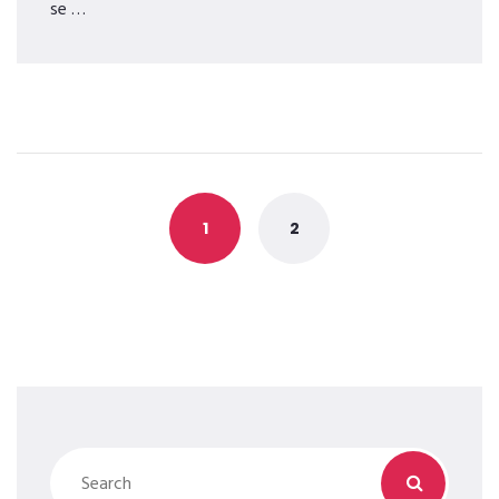
se …
Posts
navigation
1
2